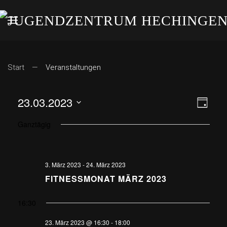
Start
Veranstaltungen
23.03.2023
ANS
VE
Tag
Datum
AN
NAV
Ganztägig
wählen.
NA
3. März 2023
-
24. März 2023
FITNESSMONAT MÄRZ 2023
16:30
23. März 2023 @ 16:30
-
18:00