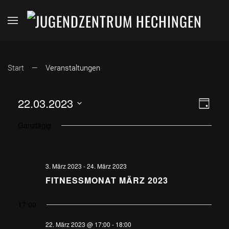
Start
Veranstaltungen
ANSI
VER
22.03.2023
Tag
Datum
ANS
NAVI
Ganztägig
wählen.
NAV
3. März 2023
-
24. März 2023
FITNESSMONAT MÄRZ 2023
17:00
22. März 2023 @ 17:00
-
18:00