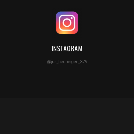
INSTAGRAM
@juz_hechingen_379