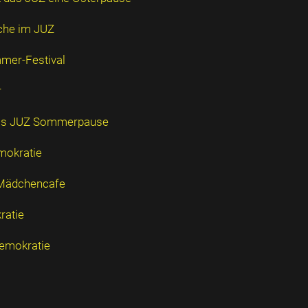
oche im JUZ
mmer-Festival
r
 das JUZ Sommerpause
mokratie
 Mädchencafe
ratie
Demokratie