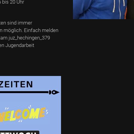
 bis 20 Uhr
iten sind immer
fen möglich. Einfach melden
gram juz_hechingen_379
en Jugendarbeit