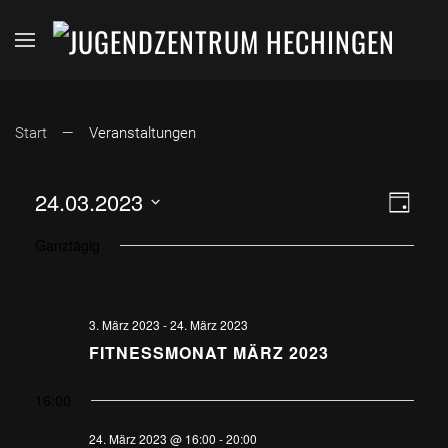
Start
Veranstaltungen
ANSI
VER
24.03.2023
Tag
Datum
ANS
NAVI
Ganztägig
wählen.
NAV
3. März 2023
-
24. März 2023
FITNESSMONAT MÄRZ 2023
16:00
24. März 2023 @ 16:00
-
20:00