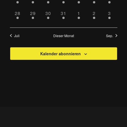
VERANSTALTUNG,
VERANSTALTUNG,
VERANSTALTUNG,
VERANSTALTUNG,
VERANSTALTUNG,
VERANSTALTU
VERANS
1
1
1
1
1
1
1
28
29
30
31
1
2
3
VERANSTALTUNG,
VERANSTALTUNG,
VERANSTALTUNG,
VERANSTALTUNG,
VERANSTALTUNG,
VERANSTALT
VERAN
Juli
Dieser Monat
Sep.
Kalender abonnieren