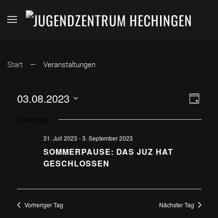
Start
Veranstaltungen
ANSI
VER
03.08.2023
Tag
Datum
ANS
NAVI
Ganztägig
wählen.
NAV
31. Juli 2023
-
3. September 2023
SOMMERPAUSE: DAS JUZ HAT
GESCHLOSSEN
Vorheriger Tag
Nächster Tag