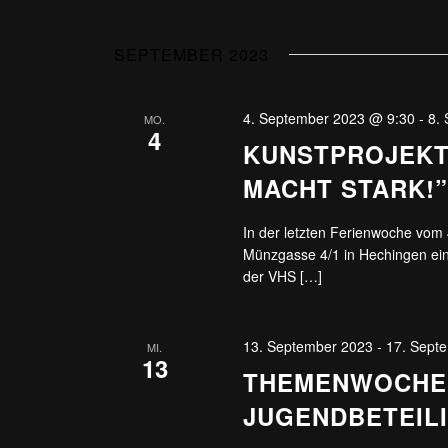
SEPTEMBER 2023
4. September 2023 @ 9:30
-
8.
MO.
4
KUNSTPROJEKT
MACHT STARK!
In der letzten Ferienwoche vom 
Münzgasse 4/1 in Hechingen ein
der VHS […]
13. September 2023
-
17. Sept
MI.
13
THEMENWOCHE 
JUGENDBETEIL