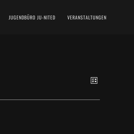
JUGENDBÜRO JU-NITED
VERANSTALTUNGEN
ANSICHTE
VERANSTAL
Liste
ANSICHTEN
NAVIGATIO
NAVIGATIO