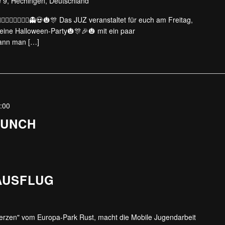
 9, Hechingen, Deutschland
️🧛‍♀️🧟‍♂️🧟‍♀️👻💀🎃🎊 Das JUZ veranstaltet für euch am Freitag,
eine Halloween-Party🎃🎊🎉🎃 mit ein paar
ann man […]
:00
RUNCH
AUSFLUG
erzen" vom Europa-Park Rust, macht die Mobile Jugendarbeit