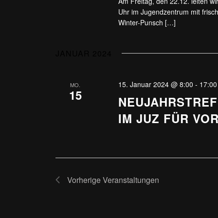
Am Freitag, den 22.12. leiten w
Uhr im Jugendzentrum mit frisc
Winter-Punsch […]
JANUAR 2024
15. Januar 2024 @ 8:00
-
17:00
MO.
15
NEUJAHRSTREF
IM JUZ FÜR VO
Vorherige
Veranstaltungen