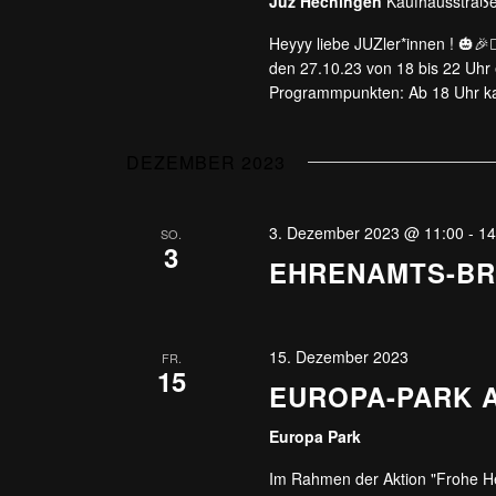
Juz Hechingen
Kaufhausstraße
Heyyy liebe JUZler*innen ! 🎃🎉🧛‍♂
den 27.10.23 von 18 bis 22 Uhr 
Programmpunkten: Ab 18 Uhr k
DEZEMBER 2023
3. Dezember 2023 @ 11:00
-
14
SO.
3
EHRENAMTS-B
15. Dezember 2023
FR.
15
EUROPA-PARK 
Europa Park
Im Rahmen der Aktion "Frohe H