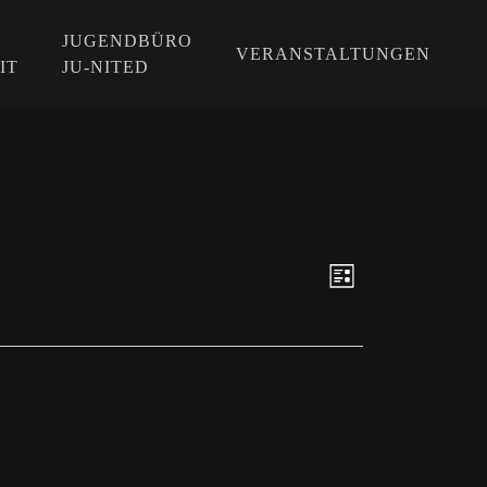
JUGENDBÜRO
VERANSTALTUNGEN
IT
JU-NITED
VERANS
ANSICH
Liste
ANSICHT
NAVIGA
NAVIGAT