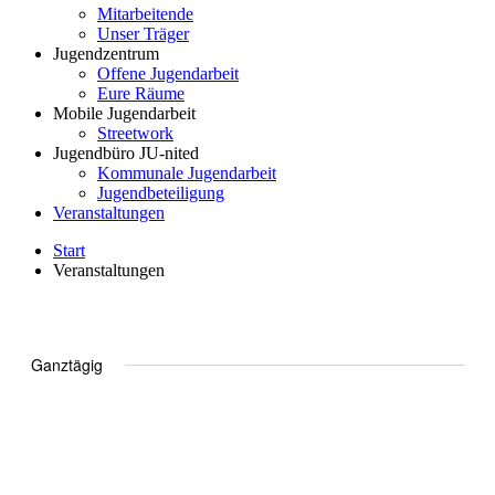
Mitarbeitende
Unser Träger
Jugendzentrum
Offene Jugendarbeit
Eure Räume
Mobile Jugendarbeit
Streetwork
Jugendbüro JU-nited
Kommunale Jugendarbeit
Jugendbeteiligung
Veranstaltungen
Start
Veranstaltungen
21.03.2023
Ansic
Veran
Tag
Ansic
Navig
Datum
Navig
wählen.
Ganztägig
3. März 2023
-
24. März 2023
Fitnessmonat März 2023