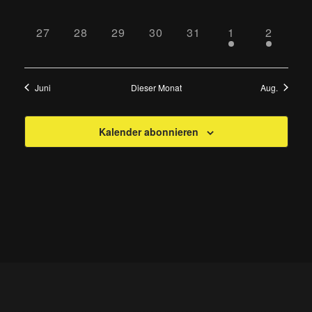
VERANSTALTUNGEN,
VERANSTALTUNGEN,
VERANSTALTUNGEN,
VERANSTALTUNGEN,
VERANSTALTUNGEN
VERANSTALTU
VERANS
0
0
0
0
0
1
1
27
28
29
30
31
1
2
VERANSTALTUNGEN,
VERANSTALTUNGEN,
VERANSTALTUNGEN,
VERANSTALTUNGEN,
VERANSTALTUNGEN
VERANSTALT
VERAN
Juni
Dieser Monat
Aug.
Kalender abonnieren