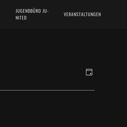
JUGENDBÜRO JU-
VERANSTALTUNGEN
NITED
ANSICHTE
VERANSTAL
Tag
ANSICHTEN
NAVIGATIO
NAVIGATIO