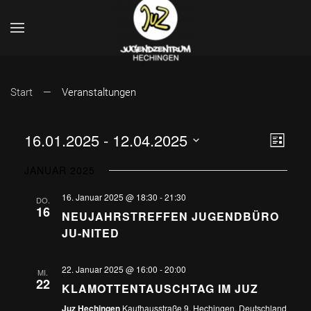
Start
Veranstaltungen
ANSI
VER
16.01.2025
 - 
12.04.2025
Liste
Datum
ANS
NAVI
JANUAR 2025
wählen.
NAV
16. Januar 2025 @ 18:30
-
21:30
DO.
16
NEUJAHRSTREFFEN JUGENDBÜRO
JU-NITED
22. Januar 2025 @ 16:00
-
20:00
MI.
22
KLAMOTTENTAUSCHTAG IM JUZ
Juz Hechingen
Kaufhausstraße 9, Hechingen, Deutschland