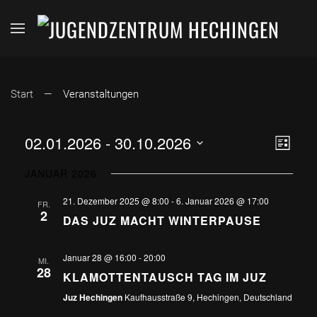
Start
Veranstaltungen
ANSI
VER
02.01.2026
 - 
30.10.2026
Liste
Datum
ANS
NAVI
JANUAR 2026
wählen.
NAV
21. Dezember 2025 @ 8:00
-
6. Januar 2026 @ 17:00
FR.
2
DAS JUZ MACHT WINTERPAUSE
Januar 28 @ 16:00
-
20:00
MI.
28
KLAMOTTENTAUSCH TAG IM JUZ
Juz Hechingen
Kaufhausstraße 9, Hechingen, Deutschland