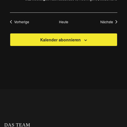
Veranstaltungen
Veransta
Vorherige
Heute
Nächste
Kalender abonnieren
DAS TEAM