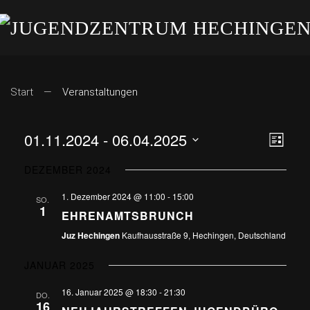
Start
Veranstaltungen
01.11.2024
 - 
06.04.2025
ANS
VE
Liste
Datum
AN
NAV
DEZEMBER 2024
wählen.
NA
1. Dezember 2024 @ 11:00
-
15:00
SO.
1
EHRENAMTSBRUNCH
Juz Hechingen
Kaufhausstraße 9, Hechingen, Deutschland
JANUAR 2025
16. Januar 2025 @ 18:30
-
21:30
DO.
16