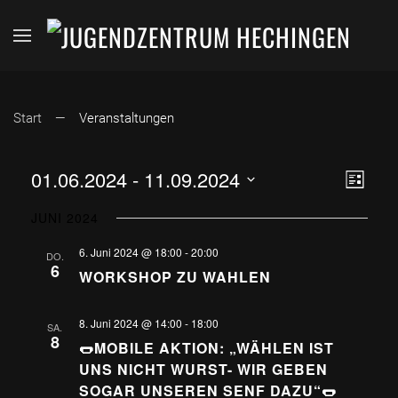
Start
Veranstaltungen
ANSI
VER
01.06.2024
 - 
11.09.2024
Liste
Datum
ANS
NAVI
JUNI 2024
wählen.
NAV
6. Juni 2024 @ 18:00
-
20:00
DO.
6
WORKSHOP ZU WAHLEN
8. Juni 2024 @ 14:00
-
18:00
SA.
8
🌭MOBILE AKTION: „WÄHLEN IST
UNS NICHT WURST- WIR GEBEN
SOGAR UNSEREN SENF DAZU“🌭