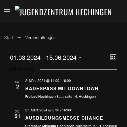
Start
Veranstaltungen
ANSI
VER
01.03.2024
 - 
15.06.2024
Liste
Datum
ANS
NAVI
MÄRZ 2024
wählen.
NAV
2. März 2024 @ 14:00
-
18:00
SA.
2
BADESPASS MIT DOWNTOWN
Freibad Hechingen
Badstraße 14, Hechingen
21. März 2024 @ 8:30
-
16:00
DO.
21
AUSBILDUNGSMESSE CHANCE
Stadthalle Museum Hechingen
Zollernstraße 2, Hechingen