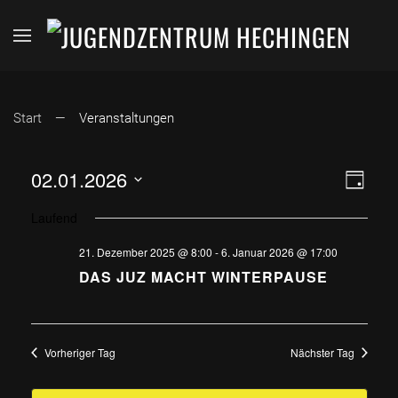
Start
Veranstaltungen
ANSI
VER
02.01.2026
Tag
Datum
ANS
NAVI
Laufend
wählen.
NAV
21. Dezember 2025 @ 8:00
-
6. Januar 2026 @ 17:00
DAS JUZ MACHT WINTERPAUSE
Vorheriger Tag
Nächster Tag