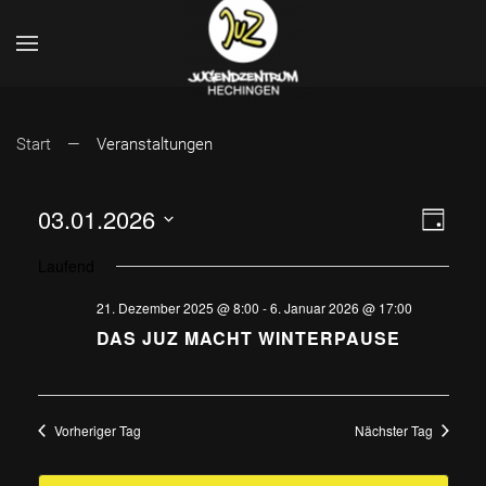
Start
Veranstaltungen
ANSI
VER
03.01.2026
Tag
Datum
ANS
NAVI
Laufend
wählen.
NAV
21. Dezember 2025 @ 8:00
-
6. Januar 2026 @ 17:00
DAS JUZ MACHT WINTERPAUSE
Vorheriger Tag
Nächster Tag