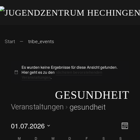
Start
tribe_events
Es wurden keine Ergebnisse für diese Ansicht gefunden.
Hier geht es zu den
nächsten bevorstehenden
Veranstaltungen
.
GESUNDHEIT
Veranstaltungen
gesundheit
01.07.2026
ANS
VE
Monat
Datum
AN
NAV
M
D
M
D
F
S
S