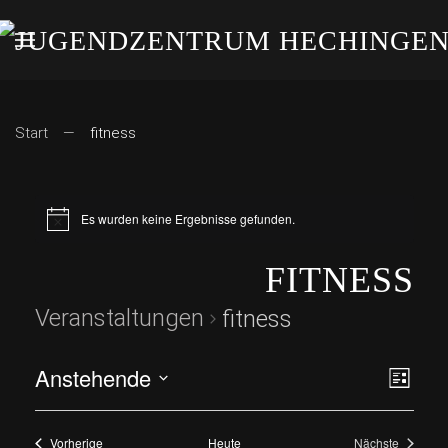
Start
fitness
Es wurden keine Ergebnisse gefunden.
FITNESS
Veranstaltungen
fitness
Anstehende
ANS
VE
Liste
Datum
AN
NAV
wählen.
Veranstaltungen
Vorherige
Heute
Nächste