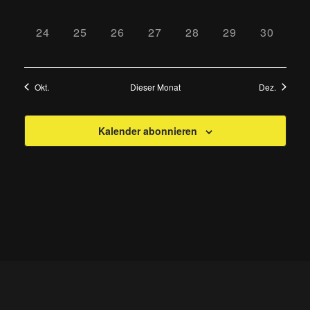
VERANSTALTUNGEN,
VERANSTALTUNGEN,
VERANSTALTUNGEN,
VERANSTALTUNGEN,
VERANSTALTUNGEN
VERANSTALTU
VERANS
0
0
0
0
0
0
0
24
25
26
27
28
29
30
VERANSTALTUNGEN,
VERANSTALTUNGEN,
VERANSTALTUNGEN,
VERANSTALTUNGEN,
VERANSTALTUNGEN
VERANSTALTU
VERANS
Okt.
Dieser Monat
Dez.
Kalender abonnieren