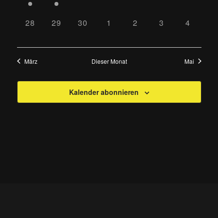
VERANSTALTUNG,
VERANSTALTUNG,
VERANSTALTUNGEN,
VERANSTALTUNGEN,
VERANSTALTUNGEN
VERANSTALTU
VERANS
0
0
0
0
0
0
0
28
29
30
1
2
3
4
VERANSTALTUNGEN,
VERANSTALTUNGEN,
VERANSTALTUNGEN,
VERANSTALTUNGEN,
VERANSTALTUNGEN
VERANSTALT
VERAN
März
Dieser Monat
Mai
Kalender abonnieren