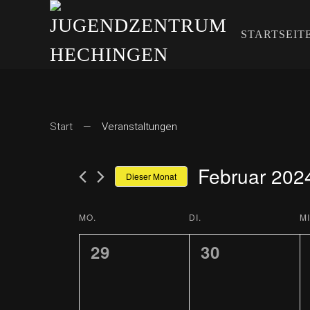
STARTSEIT
Start
Veranstaltungen
Februar 202
Dieser Monat
Datum
wählen.
MO.
DI.
MI
KALENDER
0
0
29
30
VON
VERANSTALTUNGEN,
VERANSTAL
VERANSTALTUNG