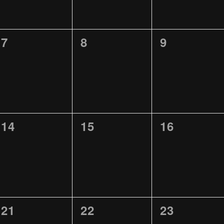
0
0
0
7
8
9
TUNGEN,
VERANSTALTUNGEN,
VERANSTALTUNGEN,
VERANST
0
0
0
14
15
16
TUNGEN,
VERANSTALTUNGEN,
VERANSTALTUNGEN,
VERANST
0
0
0
21
22
23