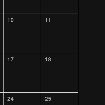
0
0
10
11
ALTUNGEN,
VERANSTALTUNGEN,
VERANSTALTUNGEN
0
0
17
18
ALTUNGEN,
VERANSTALTUNGEN,
VERANSTALTUNGEN
0
0
24
25