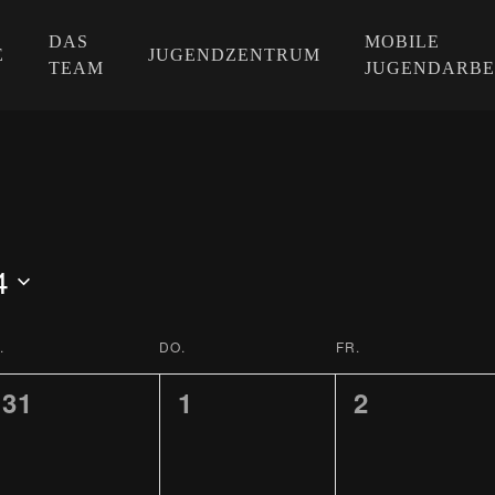
DAS
MOBILE
E
JUGENDZENTRUM
TEAM
JUGENDARBE
4
.
DO.
FR.
0
0
0
31
1
2
TUNGEN,
VERANSTALTUNGEN,
VERANSTALTUNGEN,
VERANST
EN