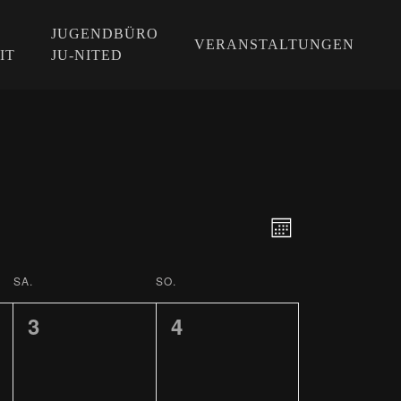
JUGENDBÜRO
VERANSTALTUNGEN
IT
JU-NITED
VERANS
ANSICH
Monat
ANSICHT
NAVIGA
SA.
SO.
NAVIGAT
0
0
3
4
ALTUNGEN,
VERANSTALTUNGEN,
VERANSTALTUNGEN