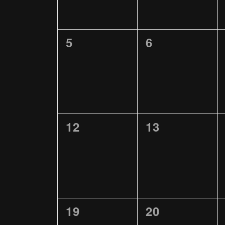
0
0
5
6
VERANSTALTUNGEN,
VERANSTAL
0
0
12
13
VERANSTALTUNGEN,
VERANSTAL
0
0
19
20