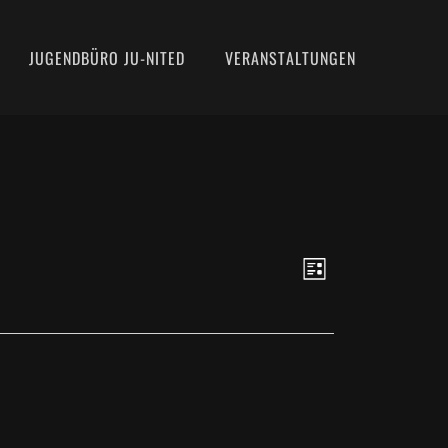
JUGENDBÜRO JU-NITED
VERANSTALTUNGEN
ANSICHTE
VERANSTAL
Liste
ANSICHTEN
NAVIGATIO
NAVIGATIO