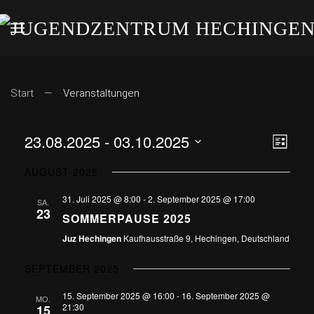
Start
Veranstaltungen
23.08.2025
 - 
03.10.2025
ANS
VE
Liste
Datum
AN
NAV
AUGUST 2025
wählen.
NA
31. Juli 2025 @ 8:00
-
2. September 2025 @ 17:00
SA.
23
SOMMERPAUSE 2025
Juz Hechingen
Kaufhausstraße 9, Hechingen, Deutschland
SEPTEMBER 2025
15. September 2025 @ 16:00
-
16. September 2025 @
MO.
21:30
15