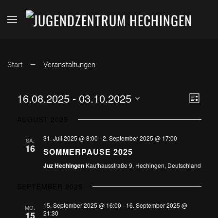
Start
Veranstaltungen
ANSI
VER
16.08.2025
 - 
03.10.2025
Liste
Datum
ANS
NAVI
AUGUST 2025
wählen.
NAV
31. Juli 2025 @ 8:00
-
2. September 2025 @ 17:00
SA.
16
SOMMERPAUSE 2025
Juz Hechingen
Kaufhausstraße 9, Hechingen, Deutschland
SEPTEMBER 2025
15. September 2025 @ 16:00
-
16. September 2025 @
MO.
21:30
15