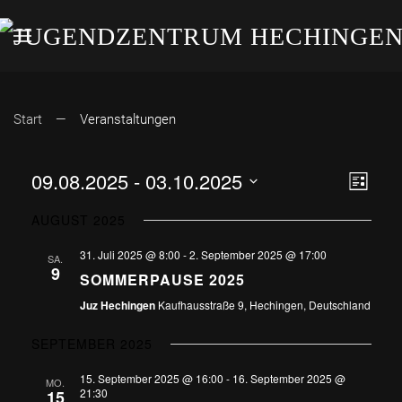
Start
Veranstaltungen
09.08.2025
 - 
03.10.2025
ANS
VE
Liste
Datum
AN
NAV
AUGUST 2025
wählen.
NA
31. Juli 2025 @ 8:00
-
2. September 2025 @ 17:00
SA.
9
SOMMERPAUSE 2025
Juz Hechingen
Kaufhausstraße 9, Hechingen, Deutschland
SEPTEMBER 2025
15. September 2025 @ 16:00
-
16. September 2025 @
MO.
21:30
15