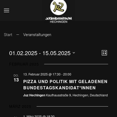
Start
Veranstaltungen
ANSI
VER
01.02.2025
 - 
15.05.2025
Liste
Datum
ANS
NAVI
FEBRUAR 2025
wählen.
NAV
13. Februar 2025 @ 17:30
-
20:00
DO.
13
PIZZA UND POLITIK MIT GELADENEN
BUNDESTAGSKANDIDAT*INNEN
Juz Hechingen
Kaufhausstraße 9, Hechingen, Deutschland
MÄRZ 2025
1. März 2025 @ 18:30