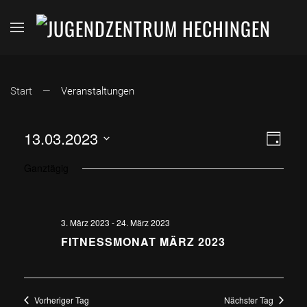
Start
Veranstaltungen
ANSI
VER
13.03.2023
Tag
Datum
ANS
NAVI
Ganztägig
wählen.
NAV
3. März 2023
-
24. März 2023
FITNESSMONAT MÄRZ 2023
Vorheriger Tag
Nächster Tag