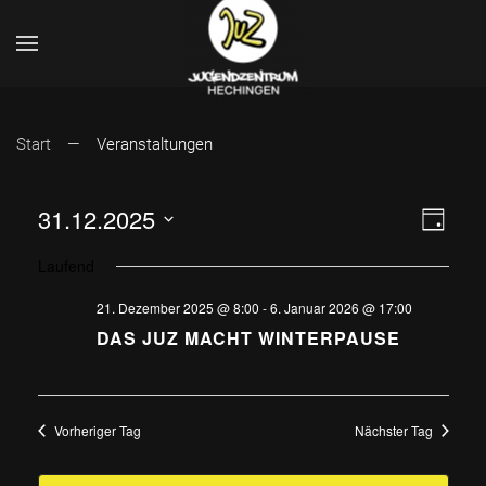
Start
Veranstaltungen
ANSI
VER
31.12.2025
Tag
Datum
ANS
NAVI
Laufend
wählen.
NAV
21. Dezember 2025 @ 8:00
-
6. Januar 2026 @ 17:00
DAS JUZ MACHT WINTERPAUSE
Vorheriger Tag
Nächster Tag