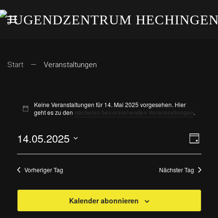
Start
Veranstaltungen
Keine Veranstaltungen für 14. Mai 2025 vorgesehen. Hier
geht es zu den
nächsten bevorstehenden Veranstaltungen
.
14.05.2025
ANS
VE
Tag
Datum
AN
NAV
wählen.
Vorheriger Tag
Nächster Tag
NA
Kalender abonnieren