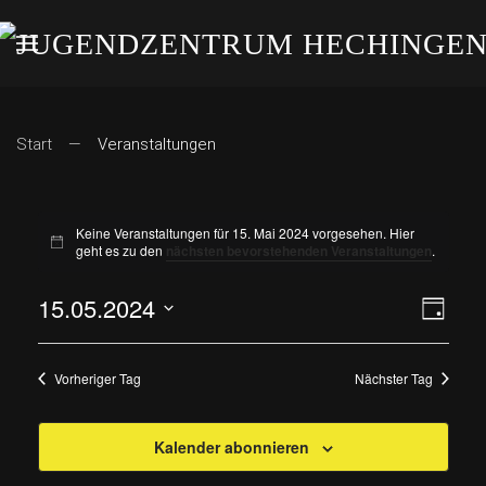
Start
Veranstaltungen
Keine Veranstaltungen für 15. Mai 2024 vorgesehen. Hier
geht es zu den
nächsten bevorstehenden Veranstaltungen
.
15.05.2024
ANS
VE
Tag
Datum
AN
NAV
wählen.
Vorheriger Tag
Nächster Tag
NA
Kalender abonnieren