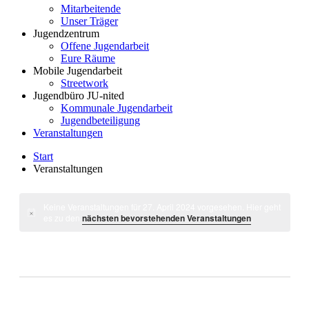
Mitarbeitende
Unser Träger
Jugendzentrum
Offene Jugendarbeit
Eure Räume
Mobile Jugendarbeit
Streetwork
Jugendbüro JU-nited
Kommunale Jugendarbeit
Jugendbeteiligung
Veranstaltungen
Start
Veranstaltungen
Keine Veranstaltungen für 27. April 2024 vorgesehen. Hier geht
es zu den
nächsten bevorstehenden Veranstaltungen
.
27.04.2024
Ansic
Veran
Tag
Ansic
Navig
Datum
Navig
wählen.
Vorheriger Tag
Nächster Tag