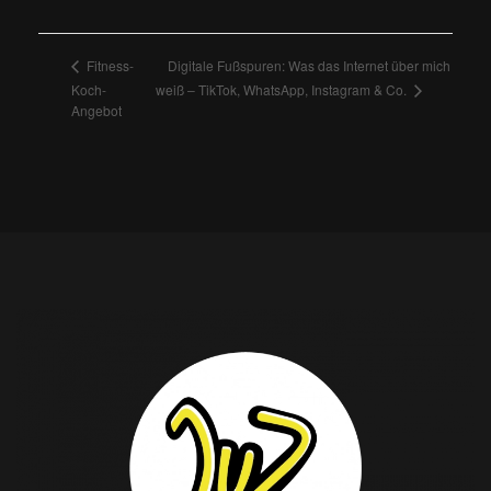
Digitale Fußspuren: Was das Internet über mich
Fitness-
weiß – TikTok, WhatsApp, Instagram & Co.
Koch-
Angebot