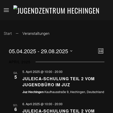
Start
Veranstaltungen
ANSI
VER
05.04.2025
 - 
29.08.2025
Liste
Datum
ANS
NAVI
APRIL 2025
wählen.
NAV
5. April 2025 @ 10:00
-
20:00
SA.
5
JULEICA-SCHULUNG TEIL 2 VOM
JUGENDBÜRO IM JUZ
Juz Hechingen
Kaufhausstraße 9, Hechingen, Deutschland
6. April 2025 @ 10:00
-
20:00
SO.
6
JULEICA-SCHULUNG TEIL 2 VOM